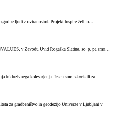
zgodbe ljudi z oviranostmi. Projekt Inspire želi to…
PACT4VALUES, v Zavodu Uvid Rogaška Slatina, so. p. pa smo…
nja inkluzivnega kolesarjenja. Jesen smo izkoristili za…
teta za gradbeništvo in geodezijo Univerze v Ljubljani v