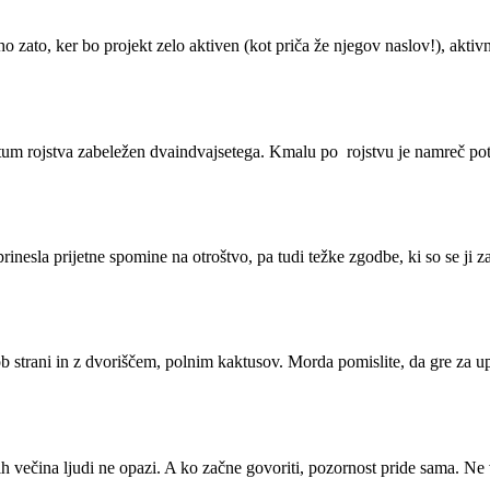
o zato, ker bo projekt zelo aktiven (kot priča že njegov naslov!), akt
atum rojstva zabeležen dvaindvajsetega. Kmalu po rojstvu je namreč potr
prinesla prijetne spomine na otroštvo, pa tudi težke zgodbe, ki so se j
b strani in z dvoriščem, polnim kaktusov. Morda pomislite, da gre za u
 jih večina ljudi ne opazi. A ko začne govoriti, pozornost pride sama. N