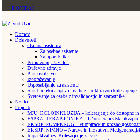
DONIRAJ
Domov
Dejavnosti
Osebna asistenca
Za osebne asistente
Za uporabnike
Psihoterapija Uvideti
Duševno zdravje
Prostovoljstvo
Izobraževanje
Usposabljanje za asistente
Šport in rekreacija za invalide – inkluzivno kolesarjenje
Svetovanje za osebe z invalidnostjo in starostnike
Novice
Projekti
MJU: KOLOINKLUZIJA – kolesarjenje do dostopne in v
ESPRA: TERAP-PONIKA – Učno-terapevtski akvaponski 
EKSRP: PUMPKROG – Pumptrack in krožno gospodarst
EKSRP: NIMNO – Narava in Inovativni Medgeneracijsk
Impact4values: Kolesarjenje za vse