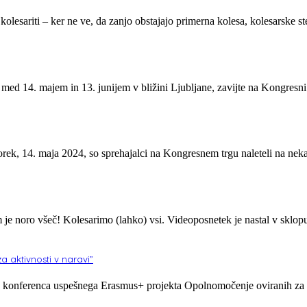
olesariti – ker ne ve, da zanjo obstajajo primerna kolesa, kolesarske s
d 14. majem in 13. junijem v bližini Ljubljane, zavijte na Kongresni t
orek, 14. maja 2024, so sprehajalci na Kongresnem trgu naleteli na nek
 je noro všeč! Kolesarimo (lahko) vsi. Videoposnetek je nastal v sklop
 aktivnosti v naravi”
na konferenca uspešnega Erasmus+ projekta Opolnomočenje oviranih za 