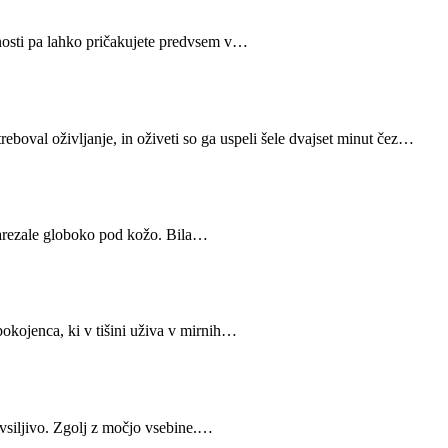
ivnosti pa lahko pričakujete predvsem v…
eboval oživljanje, in oživeti so ga uspeli šele dvajset minut čez…
i zarezale globoko pod kožo. Bila…
pokojenca, ki v tišini uživa v mirnih…
e vsiljivo. Zgolj z močjo vsebine.…