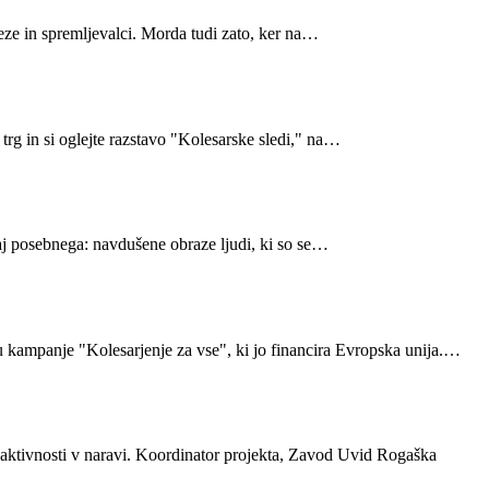
teze in spremljevalci. Morda tudi zato, ker na…
rg in si oglejte razstavo "Kolesarske sledi," na…
aj posebnega: navdušene obraze ljudi, ki so se…
u kampanje "Kolesarjenje za vse", ki jo financira Evropska unija.…
aktivnosti v naravi. Koordinator projekta, Zavod Uvid Rogaška