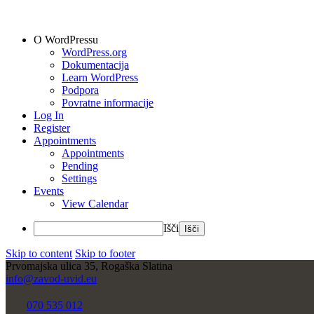
O WordPressu
WordPress.org
Dokumentacija
Learn WordPress
Podpora
Povratne informacije
Log In
Register
Appointments
Appointments
Pending
Settings
Events
View Calendar
Išči
Skip to content
Skip to footer
Prvomajska ulica 35, Rogaška Slatina
info@zavod-uvid.eu
070 535 012