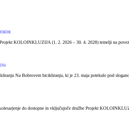
rjenje
jekt KOLOINKLUZIJA (1. 2. 2026 – 30. 4. 2028) temelji na povezovan
anju
liranju Na Bobrovem bicikliranju, ki je 23. maja potekalo pod slog
esarjenje do dostopne in vključujoče družbe Projekt KOLOINKLUZIJA