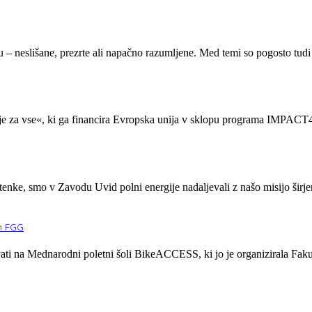
u – neslišane, prezrte ali napačno razumljene. Med temi so pogosto tudi 
jenje za vse«, ki ga financira Evropska unija v sklopu programa IM
tenke, smo v Zavodu Uvid polni energije nadaljevali z našo misijo širje
m FGG
ti na Mednarodni poletni šoli BikeACCESS, ki jo je organizirala Fakul