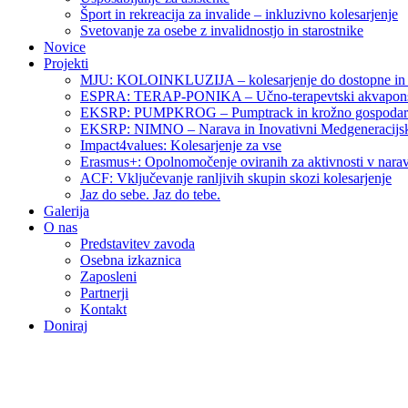
Šport in rekreacija za invalide – inkluzivno kolesarjenje
Svetovanje za osebe z invalidnostjo in starostnike
Novice
Projekti
MJU: KOLOINKLUZIJA – kolesarjenje do dostopne in v
ESPRA: TERAP-PONIKA – Učno-terapevtski akvaponski 
EKSRP: PUMPKROG – Pumptrack in krožno gospodarst
EKSRP: NIMNO – Narava in Inovativni Medgeneracijsk
Impact4values: Kolesarjenje za vse
Erasmus+: Opolnomočenje oviranih za aktivnosti v narav
ACF: Vključevanje ranljivih skupin skozi kolesarjenje
Jaz do sebe. Jaz do tebe.
Galerija
O nas
Predstavitev zavoda
Osebna izkaznica
Zaposleni
Partnerji
Kontakt
Doniraj