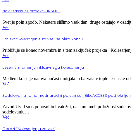
Nov Erasmus+ projekt – INSPIRE
Svet je poln zgodb. Nekatere slišimo vsak dan, druge ostajajo v ozadj
Več
Projekt “Kolesarjenje za vse” se bliža koncu
Približuje se konec novembra in s tem zaključek projekta »Kolesar
Več
Jesen v znamenju inkluzivnega kolesarjenja
Medtem ko se je narava počasi umirjala in barvala v tople jesenske od
Več
Sodelovali smo na mednarodni poletni šoli BikeACCESS pod okrilje
Zavod Uvid smo ponosni in hvaležni, da smo imeli priložnost sodelova
sodelovanju…
Več
Obrazi “Kolesarjenja za vse”