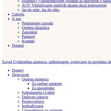
Erasmus+: Opolnomočenje oviranih za aktivnosti v narav
ACF: Vključevanje ranljivih skupin skozi kolesarjenje
Jaz do sebe. Jaz do tebe.
Galerija
O nas
Predstavitev zavoda
Osebna izkaznica
Zaposleni
Partnerji
Kontakt
Doniraj
Zavod Uvid
osebna asistenca, psihoterapija, svetovanje in projektno d
Domov
Dejavnosti
Osebna asistenca
Za osebne asistente
Za uporabnike
Psihoterapija Uvideti
Duševno zdravje
Prostovoljstvo
Izobraževanje
Usposabljanje za asistente