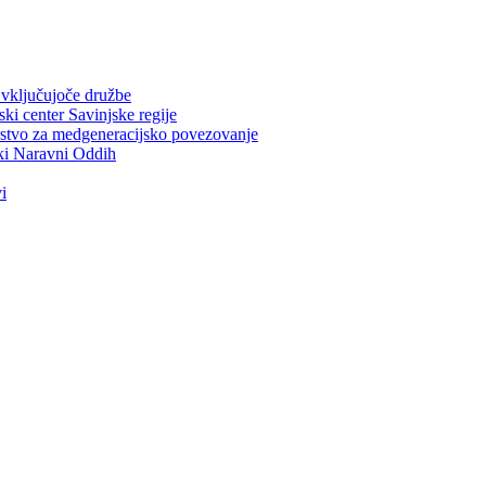
ključujoče družbe
center Savinjske regije
vo za medgeneracijsko povezovanje
i Naravni Oddih
i