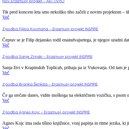
Nov Erasmus+ projekt – AkTTIVnO
Tik pred koncem leta smo nekoliko tiho začeli z novim projektom – tih
Več
Zgodba Filipa Kocmana – Erasmus+ projekt INSPIRE
Čeprav se je Filip dejansko rodil enaindvajsetega, je njegov uradni d
Več
Zgodba Sanje Zrinski – Erasmus+ projekt INSPIRE
Sanja živi v Krapinskih Toplicah, prihaja pa iz Vukovarja. Od tam je 
Več
Zgodba Branka Šenkiša – Erasmus+ projekt INSPIRE
Če ga srečate danes, vidite moškega na električnem vozičku, s psom o
Več
Zgodba Agnes Kojc – Erasmus+ projekt INSPIRE
Agnes Kojc ima rada tišino knjižnice, vonj papirja in ritme jezika, ki
Več