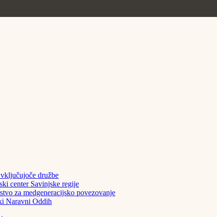
ključujoče družbe
center Savinjske regije
vo za medgeneracijsko povezovanje
i Naravni Oddih