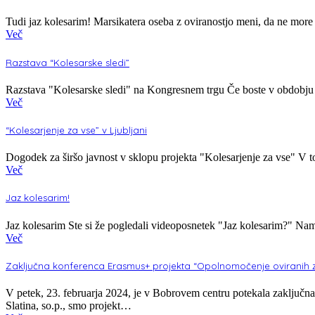
Tudi jaz kolesarim! Marsikatera oseba z oviranostjo meni, da ne more k
Več
Razstava “Kolesarske sledi”
Razstava "Kolesarske sledi" na Kongresnem trgu Če boste v obdobju me
Več
“Kolesarjenje za vse” v Ljubljani
Dogodek za širšo javnost v sklopu projekta "Kolesarjenje za vse" V t
Več
Jaz kolesarim!
Jaz kolesarim Ste si že pogledali videoposnetek "Jaz kolesarim?" Nam
Več
Zaključna konferenca Erasmus+ projekta “Opolnomočenje oviranih za
V petek, 23. februarja 2024, je v Bobrovem centru potekala zaključ
Slatina, so.p., smo projekt…