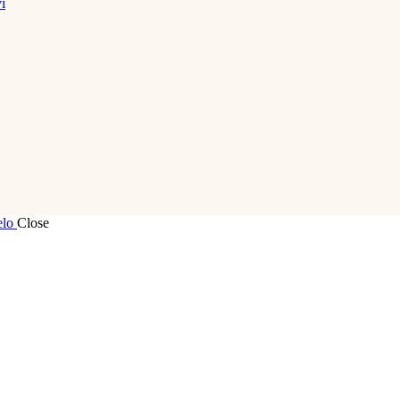
i
elo
Close