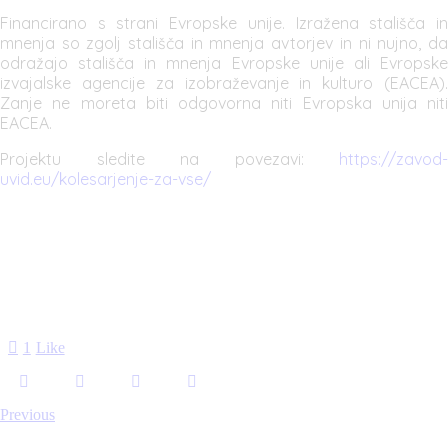
Financirano s strani Evropske unije. Izražena stališča in
mnenja so zgolj stališča in mnenja avtorjev in ni nujno, da
odražajo stališča in mnenja Evropske unije ali Evropske
izvajalske agencije za izobraževanje in kulturo (EACEA).
Zanje ne moreta biti odgovorna niti Evropska unija niti
EACEA.
Projektu sledite na povezavi:
https://zavod-
uvid.eu/kolesarjenje-za-vse/
1
Like
Previous