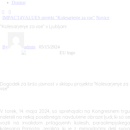
Doniraj
IMPACT4VALUES projekt "Kolesarjenje za vse"
Novice
“Kolesarjenje za vse” v Ljubljani
By
admin
05/15/2024
Dogodek za širšo javnost v sklopu projekta "Kolesarjenje za
vse"
V torek, 14. maja 2024, so sprehajalci na Kongresnem trgu
naleteli na nekaj posebnega: navdušene obraze ljudi, ki so se
vozili na invalidom prilagojenih kolesih, paraolimpijskega
kolesarja Primoža Jeraliča, ki je z mimoidočimi delil svojo