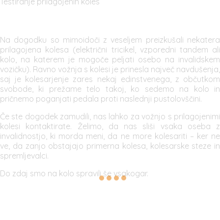
Testiranje prilagojenih koles
Na dogodku so mimoidoči z veseljem preizkušali nekatera
prilagojena kolesa (električni tricikel, vzporedni tandem ali
kolo, na katerem je mogoče peljati osebo na invalidskem
vozičku). Ravno vožnja s kolesi je prinesla največ navdušenja,
saj je kolesarjenje zares nekaj edinstvenega, z občutkom
svobode, ki prežame telo takoj, ko sedemo na kolo in
pričnemo poganjati pedala proti naslednji pustolovščini.
Če ste dogodek zamudili, nas lahko za vožnjo s prilagojenimi
kolesi kontaktirate. Želimo, da nas sliši vsaka oseba z
invalidnostjo, ki morda meni, da ne more kolesariti – ker ne
ve, da zanjo obstajajo primerna kolesa, kolesarske steze in
spremljevalci.
Do zdaj smo na kolo spravili še vsakogar.