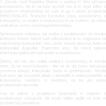
V Zavodu Uvid Rogaška Slatina si zadnja tri leta vztrajno
prizadevamo, da bi na kolo spravili vse, ki si tega želijo. S
projektom »Kolesarjenje za vse«, ki ga v okviru programa
IMPACT4VALUES financira Evropska Unija, ozaveščamo o
kolesarjenju za osebe z invalidnostjo in se trudimo, da lahko
vsak izkusi vožnjo na prilagojenem kolesu.
Spreminjamo mišljenja, da osebe z invalidnostjo ne morejo
kolesariti. Doseči želimo tudi odločevalce, ki so odgovorni za
načrtovanje kolesarskih stez, javne sheme izposoje koles in
kolesarske dogodke. Prepričani smo, da mora takšno
planiranje vsebovati tudi osebe z invalidnostjo.
Želimo, da nas sliši vsaka oseba z invalidnostjo, ki morda
meni, da ne more kolesariti – ker ne ve, da zanjo obstajajo
primerna kolesa, kolesarske steze in spremljevalci. Morda
tudi zato, ker na javnih slikah, v besedilih in videoposnetkih o
kolesarjenju navadno ni invalidov; če že, pa samo
profesionalni športniki.
Vse to želimo s projektom spremeniti in osebam z
invalidnostjo omogočiti, da bodo lahko sedle na kolo in
postale bolj neodvisne.