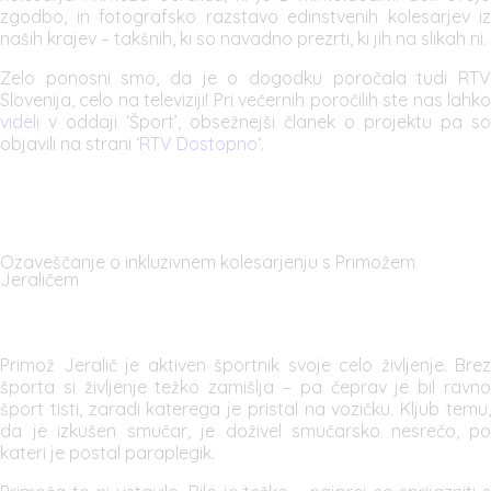
zgodbo, in fotografsko razstavo edinstvenih kolesarjev iz
naših krajev – takšnih, ki so navadno prezrti, ki jih na slikah ni.
Zelo ponosni smo, da je o dogodku poročala tudi RTV
Slovenija, celo na televiziji! Pri večernih poročilih ste nas lahko
videli
v oddaji ‘Šport’, obsežnejši članek o projektu pa so
objavili na strani ‘
RTV Dostopno
‘.
Ozaveščanje o inkluzivnem kolesarjenju s Primožem
Jeraličem
Primož Jeralič je aktiven športnik svoje celo življenje. Brez
športa si življenje težko zamišlja – pa čeprav je bil ravno
šport tisti, zaradi katerega je pristal na vozičku. Kljub temu,
da je izkušen smučar, je doživel smučarsko nesrečo, po
kateri je postal paraplegik.