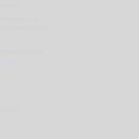
Kontakt
Prvomajska ul. 35
3250 Rogaška Slatina
info@zavod-uvid.eu
070 535 012
Storitve