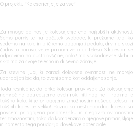
O projektu "Kolesarjenje je za vse"
Za mnoge od nas je kolesarjenje ena najljubših aktivnosti.
Samo pomislite na občutek svobode, ki prežame telo, ko
sedemo na kolo in pričnemo poganjati pedala, drvimo skozi
čudovito naravo, veter pa nam vihra ob telesu. S kolesom se
odpravimo na pustolovščine, odložimo vsakodnevne skrbi in
skrbimo za svoje telesno in duševno zdravje.
Za številne ljudi, ki zaradi določene oviranosti ne morejo
uporabljati bicikla, to zveni samo kot oddaljene sanje.
Toda resnica je, da lahko kolesari prav vsak. Za kolesarjenje
namreč ne potrebujemo dveh rok, niti nog ne – rabimo le
takšno kolo, ki je prilagojeno zmožnostim našega telesa. In
takšnih koles je veliko! Raznolika nestandardna kolesa so
povsem prilagojena posamezniku in njegovim oviranostim
ter zmožnostim, tako da kompenzirajo njegove primanjkljaje
in namesto tega poudarijo človekove potenciale.