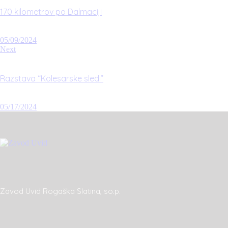
170 kilometrov po Dalmaciji
05/09/2024
Next
Razstava “Kolesarske sledi”
05/17/2024
Zavod Uvid Rogaška Slatina, so.p.