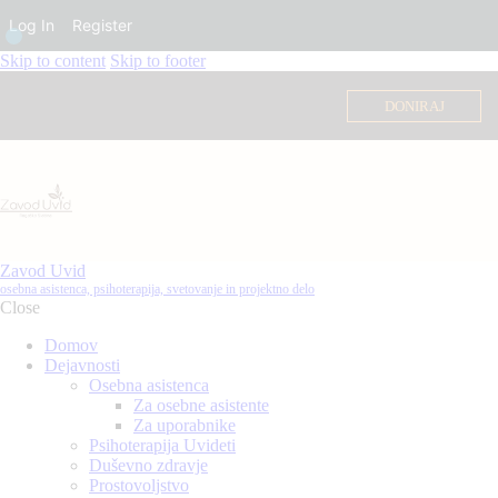
Log In
Register
Skip to content
Skip to footer
DONIRAJ
Zavod Uvid
osebna asistenca, psihoterapija, svetovanje in projektno delo
Close
Domov
Dejavnosti
Osebna asistenca
Za osebne asistente
Za uporabnike
Psihoterapija Uvideti
Duševno zdravje
Prostovoljstvo