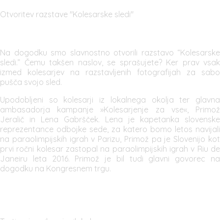
Otvoritev razstave "Kolesarske sledi"
Na dogodku smo slavnostno otvorili razstavo “Kolesarske
sledi.” Čemu takšen naslov, se sprašujete? Ker prav vsak
izmed kolesarjev na razstavljenih fotografijah za sabo
pušča svojo sled.
Upodobljeni so kolesarji iz lokalnega okolja ter glavna
ambasadorja kampanje »Kolesarjenje za vse«, Primož
Jeralič in Lena Gabršček. Lena je kapetanka slovenske
reprezentance odbojke sede, za katero bomo letos navijali
na paraolimpijskih igrah v Parizu, Primož pa je Slovenijo kot
prvi ročni kolesar zastopal na paraolimpijskih igrah v Riu de
Janeiru leta 2016. Primož je bil tudi glavni govorec na
dogodku na Kongresnem trgu.