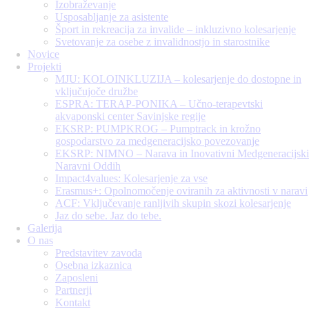
Izobraževanje
Usposabljanje za asistente
Šport in rekreacija za invalide – inkluzivno kolesarjenje
Svetovanje za osebe z invalidnostjo in starostnike
Novice
Projekti
MJU: KOLOINKLUZIJA – kolesarjenje do dostopne in
vključujoče družbe
ESPRA: TERAP-PONIKA – Učno-terapevtski
akvaponski center Savinjske regije
EKSRP: PUMPKROG – Pumptrack in krožno
gospodarstvo za medgeneracijsko povezovanje
EKSRP: NIMNO – Narava in Inovativni Medgeneracijski
Naravni Oddih
Impact4values: Kolesarjenje za vse
Erasmus+: Opolnomočenje oviranih za aktivnosti v naravi
ACF: Vključevanje ranljivih skupin skozi kolesarjenje
Jaz do sebe. Jaz do tebe.
Galerija
O nas
Predstavitev zavoda
Osebna izkaznica
Zaposleni
Partnerji
Kontakt