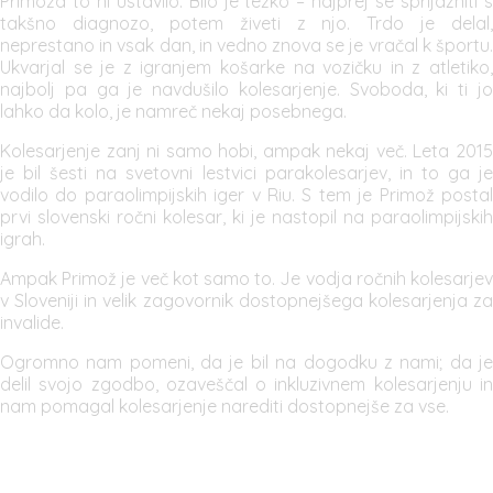
Primoža to ni ustavilo. Bilo je težko – najprej se sprijazniti s
takšno diagnozo, potem živeti z njo. Trdo je delal,
neprestano in vsak dan, in vedno znova se je vračal k športu.
Ukvarjal se je z igranjem košarke na vozičku in z atletiko,
najbolj pa ga je navdušilo kolesarjenje. Svoboda, ki ti jo
lahko da kolo, je namreč nekaj posebnega.
Kolesarjenje zanj ni samo hobi, ampak nekaj več. Leta 2015
je bil šesti na svetovni lestvici parakolesarjev, in to ga je
vodilo do paraolimpijskih iger v Riu. S tem je Primož postal
prvi slovenski ročni kolesar, ki je nastopil na paraolimpijskih
igrah.
Ampak Primož je več kot samo to. Je vodja ročnih kolesarjev
v Sloveniji in velik zagovornik dostopnejšega kolesarjenja za
invalide.
Ogromno nam pomeni, da je bil na dogodku z nami; da je
delil svojo zgodbo, ozaveščal o inkluzivnem kolesarjenju in
nam pomagal kolesarjenje narediti dostopnejše za vse.