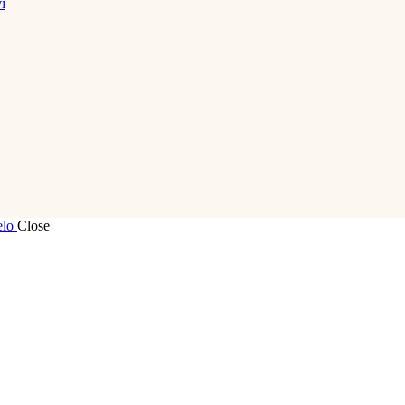
i
elo
Close