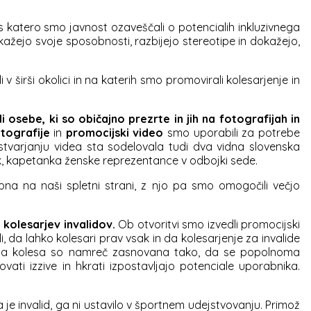
 s katero smo javnost ozaveščali o potencialih inkluzivnega
 pokažejo svoje sposobnosti, razbijejo stereotipe in dokažejo,
v širši okolici in na katerih smo promovirali kolesarjenje in
osebe, ki so običajno prezrte in jih na fotografijah in
tografije
in
promocijski video
smo uporabili za potrebe
 ustvarjanju videa sta sodelovala tudi dva vidna slovenska
šček, kapetanka ženske reprezentance v odbojki sede.
pna na naši spletni strani, z njo pa smo omogočili večjo
e kolesarjev invalidov.
Ob otvoritvi smo izvedli promocijski
a lahko kolesari prav vsak in da kolesarjenje za invalide
ndardna kolesa so namreč zasnovana tako, da se popolnoma
i izzive in hkrati izpostavljajo potenciale uporabnika.
je invalid, ga ni ustavilo v športnem udejstvovanju. Primož