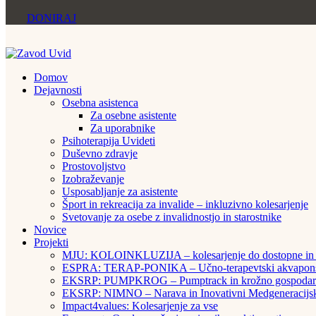
DONIRAJ
Domov
Dejavnosti
Osebna asistenca
Za osebne asistente
Za uporabnike
Psihoterapija Uvideti
Duševno zdravje
Prostovoljstvo
Izobraževanje
Usposabljanje za asistente
Šport in rekreacija za invalide – inkluzivno kolesarjenje
Svetovanje za osebe z invalidnostjo in starostnike
Novice
Projekti
MJU: KOLOINKLUZIJA – kolesarjenje do dostopne in v
ESPRA: TERAP-PONIKA – Učno-terapevtski akvaponski 
EKSRP: PUMPKROG – Pumptrack in krožno gospodarst
EKSRP: NIMNO – Narava in Inovativni Medgeneracijsk
Impact4values: Kolesarjenje za vse