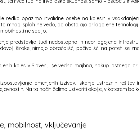
ost, temveč tudi na invalidsko skupnost samo – osebe z inval
j le redko opazimo invalidne osebe na kolesih v vsakdanjem 
zato mnogi sploh ne vedo, da obstajajo prilagojene tehnologije
 mobilnosti ne sodijo.
enje predstavlja tudi nedostopna in neprilagojena infrastr
dovolj široke, nimajo obračališč, počivališč, na poteh se 
gojenih koles v Sloveniji še vedno majhna, nakup lastnega 
postavljanje omenjenih izzivov, iskanje ustreznih rešitev 
javnostih. Na ta način želimo ustvariti okolje, v katerem bo k
je, mobilnost, vključevanje