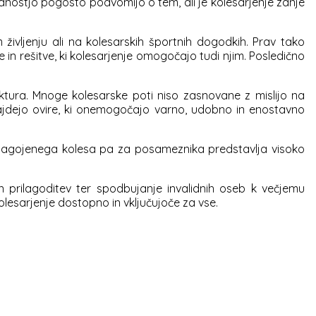
idnostjo pogosto podvomijo o tem, ali je kolesarjenje zanje
življenju ali na kolesarskih športnih dogodkih. Prav tako
 in rešitve, ki kolesarjenje omogočajo tudi njim. Posledično
uktura. Mnoge kolesarske poti niso zasnovane z mislijo na
znajdejo ovire, ki onemogočajo varno, udobno in enostavno
prilagojenega kolesa pa za posameznika predstavlja visoko
in prilagoditev ter spodbujanje invalidnih oseb k večjemu
olesarjenje dostopno in vključujoče za vse.