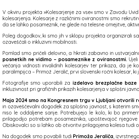
V okviru projekta »Kolesarjenje za vse« smo v Zavodu Uvid p
kolesarjenja. Kolesarje z različnimi oviranostmi smo rekrutiral
da se lahko posameznik, ne glede na telesne omejitve, aktivn
Poleg dogodkov, ki smo jih v sklopu projekta organizirali sam
ozaveščali o inkluzivni mobilnosti.
Pomlad smo pričeli delovno, a hkrati zabavno in ustvarjaln
posnetkih ne vidimo – posameznike z oviranostmi.
Ujel
večanja vidnosti invalidnih kolesarjev ter prikaza, da je 
paralimpijca – Primož Jeralič, prvi slovenski ročni kolesar, 
Fotografije smo uporabili za
izdelavo brezplačne baze s
inkluzivnost pri grafičnih prikazih kolesarjenja v splošni javno
Maja 2024 smo na Kongresnem trgu v Ljubljani otvorili 
in ozaveščevalni dogodek za splošno javnost, s katerim sm
niso le oddaljene sanje. Potrebujejo le kolo, ki bo prim
prilagodijo potrebam posameznika, upoštevajoč njegove o
Obiskovalci so si lahko ob otvoritvi prilagojena kolesa tudi ogled
Na dogodek smo povabili tudi
Primoža Jeraliča
, izvrstneg