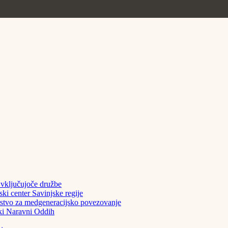
ključujoče družbe
center Savinjske regije
vo za medgeneracijsko povezovanje
i Naravni Oddih