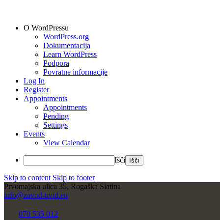
O WordPressu
WordPress.org
Dokumentacija
Learn WordPress
Podpora
Povratne informacije
Log In
Register
Appointments
Appointments
Pending
Settings
Events
View Calendar
Išči
Skip to content
Skip to footer
Prvomajska ulica 35, Rogaška Slatina
info@zavod-uvid.eu
070 535 012