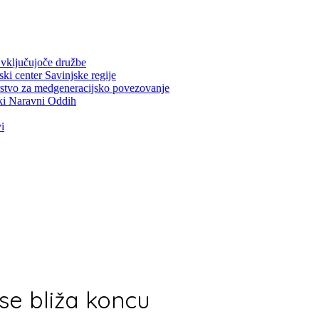
ključujoče družbe
center Savinjske regije
vo za medgeneracijsko povezovanje
i Naravni Oddih
i
 se bliža koncu