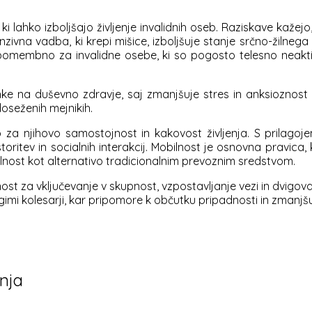
i, ki lahko izboljšajo življenje invalidnih oseb. Raziskave ka
zivna vadba, ki krepi mišice, izboljšuje stanje srčno-žilnega
 pomembno za invalidne osebe, ki so pogosto telesno neaktiv
činke na duševno zdravje, saj zmanjšuje stres in anksioznost
oseženih mejnikih.
no za njihovo samostojnost in kakovost življenja. S prilago
oritev in socialnih interakcij. Mobilnost je osnovna pravica, 
lnost kot alternativo tradicionalnim prevoznim sredstvom.
st za vključevanje v skupnost, vzpostavljanje vezi in dvigo
gimi kolesarji, kar pripomore k občutku pripadnosti in zmanjšu
nja