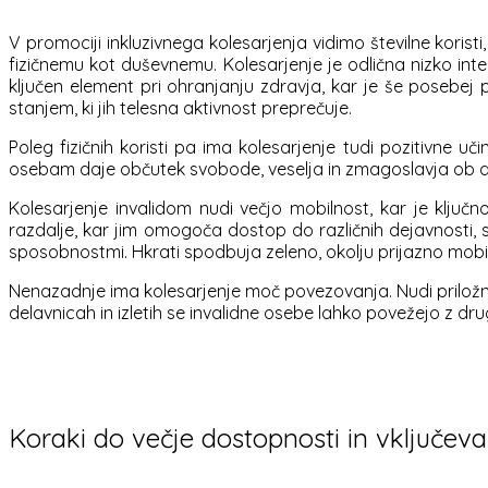
V promociji inkluzivnega kolesarjenja vidimo številne korist
fizičnemu kot duševnemu. Kolesarjenje je odlična nizko inten
ključen element pri ohranjanju zdravja, kar je še posebej
stanjem, ki jih telesna aktivnost preprečuje.
Poleg fizičnih koristi pa ima kolesarjenje tudi pozitivne u
osebam daje občutek svobode, veselja in zmagoslavja ob d
Kolesarjenje invalidom nudi večjo mobilnost, kar je ključ
razdalje, kar jim omogoča dostop do različnih dejavnosti, st
sposobnostmi. Hkrati spodbuja zeleno, okolju prijazno mobi
Nenazadnje ima kolesarjenje moč povezovanja. Nudi priložno
delavnicah in izletih se invalidne osebe lahko povežejo z dru
Koraki do večje dostopnosti in vključeva