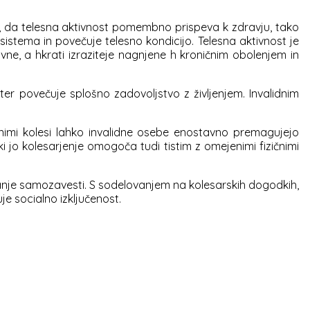
žejo, da telesna aktivnost pomembno prispeva k zdravju, tako
 sistema in povečuje telesno kondicijo. Telesna aktivnost je
ne, a hkrati izraziteje nagnjene h kroničnim obolenjem in
 ter povečuje splošno zadovoljstvo z življenjem. Invalidnim
jenimi kolesi lahko invalidne osebe enostavno premagujejo
ki jo kolesarjenje omogoča tudi tistim z omejenimi fizičnimi
vanje samozavesti. S sodelovanjem na kolesarskih dogodkih,
je socialno izključenost.