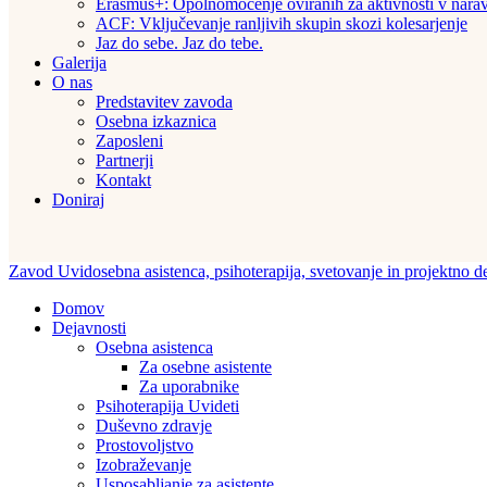
Erasmus+: Opolnomočenje oviranih za aktivnosti v narav
ACF: Vključevanje ranljivih skupin skozi kolesarjenje
Jaz do sebe. Jaz do tebe.
Galerija
O nas
Predstavitev zavoda
Osebna izkaznica
Zaposleni
Partnerji
Kontakt
Doniraj
Zavod Uvid
osebna asistenca, psihoterapija, svetovanje in projektno d
Domov
Dejavnosti
Osebna asistenca
Za osebne asistente
Za uporabnike
Psihoterapija Uvideti
Duševno zdravje
Prostovoljstvo
Izobraževanje
Usposabljanje za asistente