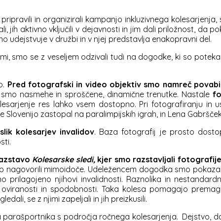
ripravili in organizirali kampanjo inkluzivnega kolesarjenja,
i, jih aktivno vključili v dejavnosti in jim dali priložnost, da
o udejstvuje v družbi in v njej predstavlja enakopravni del.
i, smo se z veseljem odzivali tudi na dogodke, ki so potekali 
o.
Pred fotografski in video objektiv smo namreč povabili 
i smo nasmehe in sproščene, dinamične trenutke. Nastale
fo
kolesarjenje res lahko vsem dostopno. Pri fotografiranju in
ki je Slovenijo zastopal na paralimpijskih igrah, in Lena Gabr
lik kolesarjev invalidov
. Baza fotografij je prosto dosto
sti.
razstavo
Kolesarske sledi,
kjer smo razstavljali fotografij
o nagovorili mimoidoče. Udeležencem dogodka smo pokazali, d
erno prilagojeno njihovi invalidnosti. Raznolika in nesta
viranosti in spodobnosti. Taka kolesa pomagajo premagovat
ali, se z njimi zapeljali in jih preizkusili.
a parašportnika s področja ročnega kolesarjenja. Dejstvo, da 