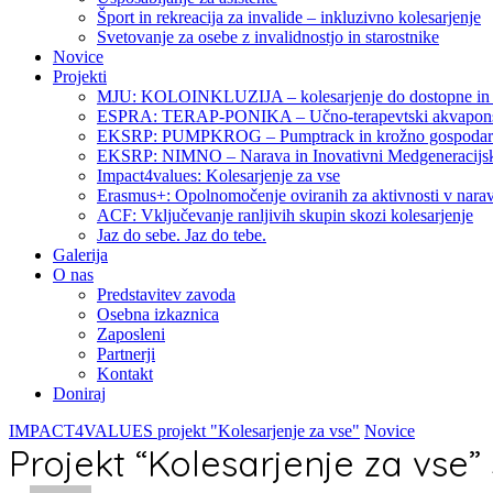
Šport in rekreacija za invalide – inkluzivno kolesarjenje
Svetovanje za osebe z invalidnostjo in starostnike
Novice
Projekti
MJU: KOLOINKLUZIJA – kolesarjenje do dostopne in v
ESPRA: TERAP-PONIKA – Učno-terapevtski akvaponski 
EKSRP: PUMPKROG – Pumptrack in krožno gospodarst
EKSRP: NIMNO – Narava in Inovativni Medgeneracijsk
Impact4values: Kolesarjenje za vse
Erasmus+: Opolnomočenje oviranih za aktivnosti v narav
ACF: Vključevanje ranljivih skupin skozi kolesarjenje
Jaz do sebe. Jaz do tebe.
Galerija
O nas
Predstavitev zavoda
Osebna izkaznica
Zaposleni
Partnerji
Kontakt
Doniraj
IMPACT4VALUES projekt "Kolesarjenje za vse"
Novice
Projekt “Kolesarjenje za vse”