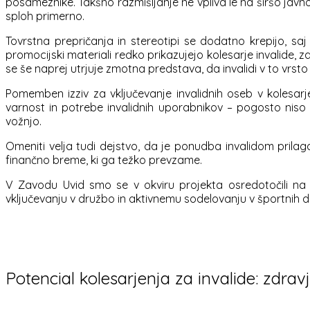
posameznike. Takšno razmišljanje ne vpliva le na širšo javn
sploh primerno.
Tovrstna prepričanja in stereotipi se dodatno krepijo, sa
promocijski materiali redko prikazujejo kolesarje invalide, 
se še naprej utrjuje zmotna predstava, da invalidi v to vrsto
Pomemben izziv za vključevanje invalidnih oseb v kolesarj
varnost in potrebe invalidnih uporabnikov – pogosto niso 
vožnjo.
Omeniti velja tudi dejstvo, da je ponudba invalidom prila
finančno breme, ki ga težko prevzame.
V Zavodu Uvid smo se v okviru projekta osredotočili na iz
vključevanju v družbo in aktivnemu sodelovanju v športnih de
Potencial kolesarjenja za invalide: zdrav