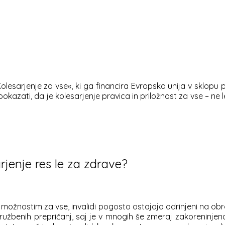
Kolesarjenje za vse«, ki ga financira Evropska unija v sklo
pokazati, da je kolesarjenje pravica in priložnost za vse – ne 
rjenje res le za zdrave?
ožnostim za vse, invalidi pogosto ostajajo odrinjeni na obrob
družbenih prepričanj, saj je v mnogih še zmeraj zakoreninjena