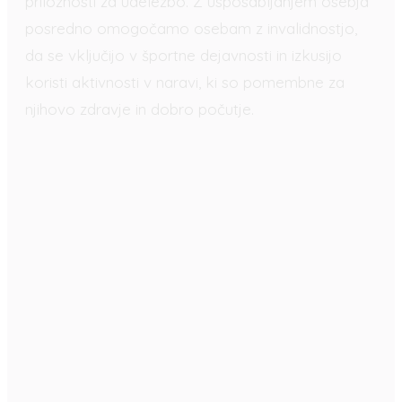
priložnosti za udeležbo. Z usposabljanjem osebja
posredno omogočamo osebam z invalidnostjo,
da se vključijo v športne dejavnosti in izkusijo
koristi aktivnosti v naravi, ki so pomembne za
njihovo zdravje in dobro počutje.