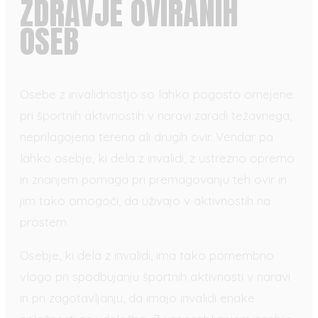
ZDRAVJE OVIRANIH
OSEB
Osebe z invalidnostjo so lahko pogosto omejene
pri športnih aktivnostih v naravi zaradi težavnega,
neprilagojena terena ali drugih ovir. Vendar pa
lahko osebje, ki dela z invalidi, z ustrezno opremo
in znanjem pomaga pri premagovanju teh ovir in
jim tako omogoči, da uživajo v aktivnostih na
prostem.
Osebje, ki dela z invalidi, ima tako pomembno
vlogo pri spodbujanju športnih aktivnosti v naravi
in pri zagotavljanju, da imajo invalidi enake