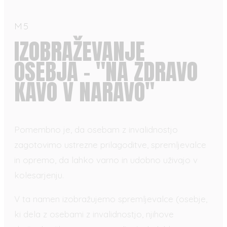
M5
IZOBRAŽEVANJE
OSEBJA - "NA ZDRAVO
KAVO V NARAVO"
Pomembno je, da osebam z invalidnostjo
zagotovimo ustrezne prilagoditve, spremljevalce
in opremo, da lahko varno in udobno uživajo v
kolesarjenju.
V ta namen izobražujemo spremljevalce (osebje,
ki dela z osebami z invalidnostjo, njihove