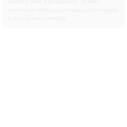
družinske člane in prostovoljce), da lahko
osebam z invalidnostjo pomagajo pri kolesarjenju
in jih po potrebi spremljajo.
Spremljevalci pridobivajo ustrezno znanje in
izkušnje glede prilagajanja kolesa in opreme ter
razumevanja individualnih potreb in omejitev
invalidov. Upoštevati morajo ravnotežje,
koordinacijo in fleksibilnost invalidov ter se
prilagodijo njihovemu ritmu in željam.
Poleg tega so pozorni na varnostno opremo in
pravila cestnega prometa ter pripravljeni na
morebitne nevarne situacije. V učnem modulu M3
jih učimo, kako nuditi prvo pomoč in se odzvati v
primeru nesreče ali poškodbe.