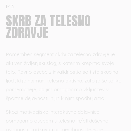
M3
SKRB ZA TELESNO
ZDRAVJE
Pomemben segment skrbi za telesno zdravje je
aktiven življenjski slog, s katerim krepimo svoje
telo. Ravno osebe z invalidnostjo so tista skupina
ljudi, ki je najmanj telesno aktivna, zato je še toliko
pomembneje, da jim omogočimo vključitev v
športne dejavnosti in jih k njim spodbujamo.
Skozi motivacijske interaktivne delavnice
pomagamo osebam s telesno in/ali duševno
oviranostjo odkrivati pomembnost telesne