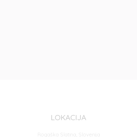
LOKACIJA
Rogaška Slatina, Slovenija