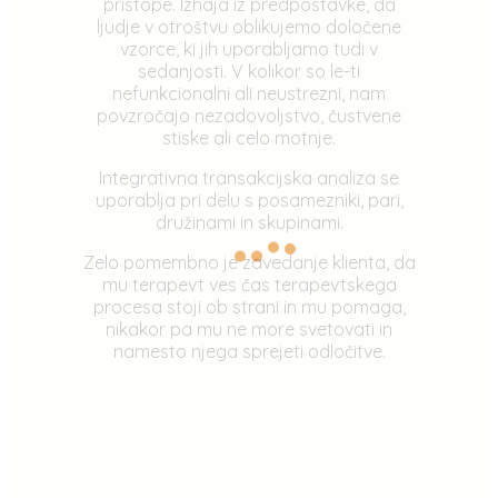
pristope. Izhaja iz predpostavke, da
ljudje v otroštvu oblikujemo določene
vzorce, ki jih uporabljamo tudi v
sedanjosti. V kolikor so le-ti
nefunkcionalni ali neustrezni, nam
povzročajo nezadovoljstvo, čustvene
stiske ali celo motnje.
Integrativna transakcijska analiza se
uporablja pri delu s posamezniki, pari,
družinami in skupinami.
Zelo pomembno je zavedanje klienta, da
mu terapevt ves čas terapevtskega
procesa stoji ob strani in mu pomaga,
nikakor pa mu ne more svetovati in
namesto njega sprejeti odločitve.