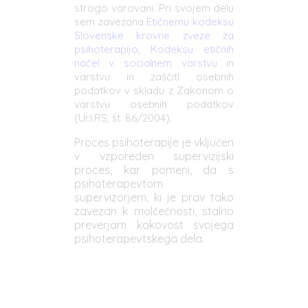
strogo varovani. Pri svojem delu
sem zavezana
Etičnemu kodeksu
Slovenske krovne zveze za
psihoterapijo
,
Kodeksu etičnih
načel v socialnem varstvu
in
varstvu in zaščiti osebnih
podatkov v skladu z Zakonom o
varstvu osebnih podatkov
(Ur.l.RS, št. 86/2004).
Proces psihoterapije je vključen
v vzporeden supervizijski
proces, kar pomeni, da s
psihoterapevtom
supervizorjem, ki je prav tako
zavezan k molčečnosti, stalno
preverjam kakovost svojega
psihoterapevtskega dela.