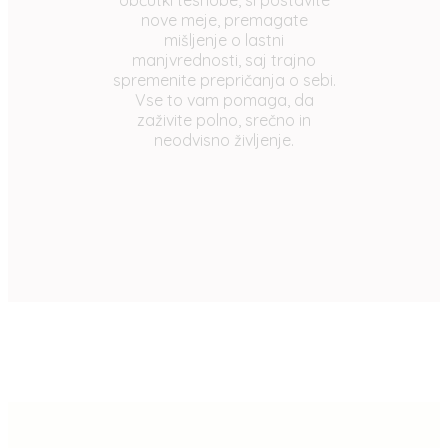
občutki tesnobe, si postavite
nove meje, premagate
mišljenje o lastni
manjvrednosti, saj trajno
spremenite prepričanja o sebi.
Vse to vam pomaga, da
zaživite polno, srečno in
neodvisno življenje.