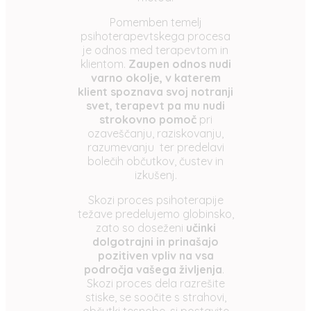
Pomemben temelj
psihoterapevtskega procesa
je odnos med terapevtom in
klientom.
Zaupen odnos nudi
varno okolje, v katerem
klient spoznava svoj notranji
svet, terapevt pa mu nudi
strokovno pomoč
pri
ozaveščanju, raziskovanju,
razumevanju ter predelavi
bolečih občutkov, čustev in
izkušenj.
Skozi proces psihoterapije
težave predelujemo globinsko,
zato so doseženi
učinki
dolgotrajni in prinašajo
pozitiven vpliv na vsa
področja vašega življenja
.
Skozi proces dela razrešite
stiske, se soočite s strahovi,